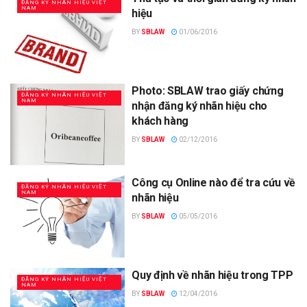
ĐĂNG KÝ NHÃN HIỆU VIỆT
NAM
hiệu
BY
SBLAW
01/06/2016
Photo: SBLAW trao giấy chứng
ĐĂNG KÝ NHÃN HIỆU VIỆT
NAM
nhận đăng ký nhãn hiệu cho
khách hàng
BY
SBLAW
02/12/2016
Công cụ Online nào để tra cứu về
ĐĂNG KÝ NHÃN HIỆU VIỆT
NAM
nhãn hiệu
BY
SBLAW
05/05/2016
Quy định về nhãn hiệu trong TPP
ĐĂNG KÝ NHÃN HIỆU VIỆT
NAM
BY
SBLAW
12/04/2016