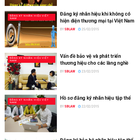
Đăng ký nhãn hiệu khi không có
ĐĂNG KÝ NHÃN HIỆU VIỆT
NAM
hiện diện thương mại tại Việt Nam
BY
SBLAW
25/02/2015
Vấn đề bảo vệ và phát triển
ĐĂNG KÝ NHÃN HIỆU VIỆT
NAM
thương hiệu cho các làng nghề
BY
SBLAW
23/02/2015
Hồ sơ đăng ký nhãn hiệu tập thể
ĐĂNG KÝ NHÃN HIỆU VIỆT
NAM
BY
SBLAW
22/02/2015