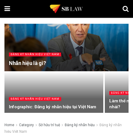
ĐĂNG KÝ NHÃN HIỆU VIỆT NAM
Nhãn hiệu là gì?
ĐĂNG KÝ NHÃ
ĐĂNG KÝ NHÃN HIỆU VIỆT NAM
Làm thế nà
Infographic: Đăng ký nhãn hiệu tại Việt Nam
nhái?
Home
Category
Sở hữu trí tuệ
Đăng ký nhãn hiệu
Đăng ký nhãn
hiệu Việt Nam