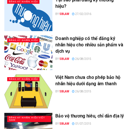
ĐĂNG KÝ NHÃN HIỆU
hiệu?
BY
SBLAW
27/02/2016
Doanh nghiệp có thể đăng ký
ĐĂNG KÝ NHÃN HIỆU
nhãn hiệu cho nhiều sản phẩm và
dịch vụ
BY
SBLAW
26/08/2015
Việt Nam chưa cho phép bảo hộ
ĐĂNG KÝ NHÃN HIỆU
nhãn hiệu dưới dạng âm thanh
BY
SBLAW
26/08/2015
Bảo vệ thương hiêu, chỉ dẫn địa lý
ĐĂNG KÝ NHÃN HIỆU VIỆT
NAM
BY
SBLAW
01/07/2015