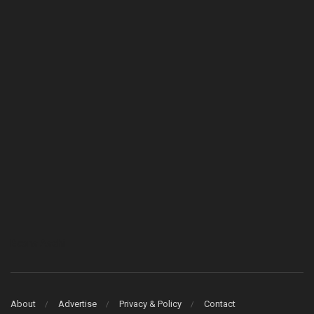
Bcons Asahi
About
Advertise
Privacy & Policy
Contact