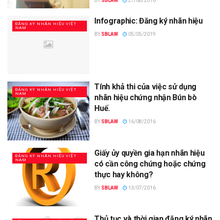
BY
SBLAW
27/08/2016
Infographic: Đăng ký nhãn hiệu
ĐĂNG KÝ NHÃN HIỆU VIỆT
NAM
BY
SBLAW
05/05/2019
Tính khả thi của việc sử dụng
ĐĂNG KÝ NHÃN HIỆU VIỆT
NAM
nhãn hiệu chứng nhận Bún bò
Huế.
BY
SBLAW
16/08/2016
Giấy ủy quyền gia hạn nhãn hiệu
ĐĂNG KÝ NHÃN HIỆU VIỆT
NAM
có cần công chứng hoặc chứng
thực hay không?
BY
SBLAW
13/07/2016
Thủ tục và thời gian đăng ký nhãn