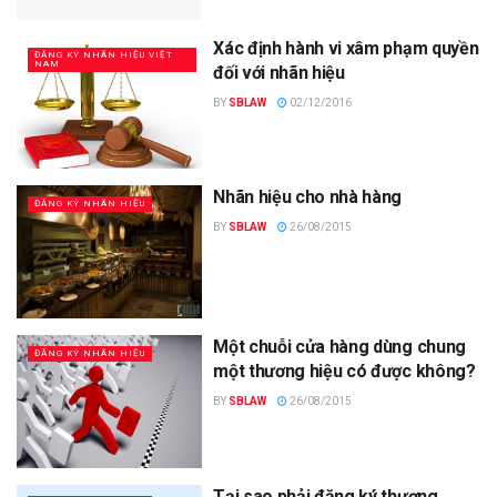
Xác định hành vi xâm phạm quyền
ĐĂNG KÝ NHÃN HIỆU VIỆT
NAM
đối với nhãn hiệu
BY
SBLAW
02/12/2016
Nhãn hiệu cho nhà hàng
ĐĂNG KÝ NHÃN HIỆU
BY
SBLAW
26/08/2015
Một chuỗi cửa hàng dùng chung
ĐĂNG KÝ NHÃN HIỆU
một thương hiệu có được không?
BY
SBLAW
26/08/2015
Tại sao phải đăng ký thương