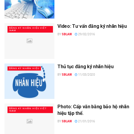
Video: Tư vấn đăng ký nhãn hiệu
ĐĂNG KÝ NHÃN HIỆU VIỆT
NAM
BY
SBLAW
29/02/2016
Thủ tục đăng ký nhãn hiệu
ĐĂNG KÝ NHÃN HIỆU
BY
SBLAW
11/03/2020
Photo: Cấp văn bằng bảo hộ nhãn
ĐĂNG KÝ NHÃN HIỆU VIỆT
NAM
hiệu tập thể.
BY
SBLAW
21/01/2016