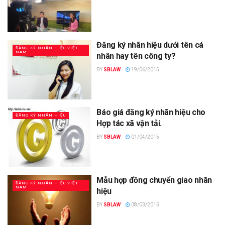
Đăng ký nhãn hiệu dưới tên cá
ĐĂNG KÝ NHÃN HIỆU VIỆT
NAM
nhân hay tên công ty?
BY
SBLAW
19/06/2015
Báo giá đăng ký nhãn hiệu cho
ĐĂNG KÝ NHÃN HIỆU
Hợp tác xã vận tải.
BY
SBLAW
01/04/2015
Mẫu hợp đồng chuyển giao nhãn
ĐĂNG KÝ NHÃN HIỆU VIỆT
NAM
hiệu
BY
SBLAW
08/03/2015