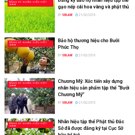
Đăng ký bảo hộ nhãn hiệu tập thể
ĐĂNG KÝ NHÃN HIỆU VIỆT
NAM
gạo nếp cái hoa vàng và phật thủ
BY
SBLAW
21/02/2015
Bảo hộ thương hiệu cho Bưởi
ĐĂNG KÝ NHÃN HIỆU VIỆT
NAM
Phúc Thọ
BY
SBLAW
21/02/2015
Chương Mỹ: Xúc tiến xây dựng
ĐĂNG KÝ NHÃN HIỆU VIỆT
NAM
nhãn hiệu sản phẩm tập thể “Bưởi
Chương Mỹ”
BY
SBLAW
21/02/2015
Nhãn hiệu tập thể Phật thủ Đắc
ĐĂNG KÝ NHÃN HIỆU VIỆT
NAM
Sở đã được đăng ký tại Cục Sở
hữu trí tuệ.