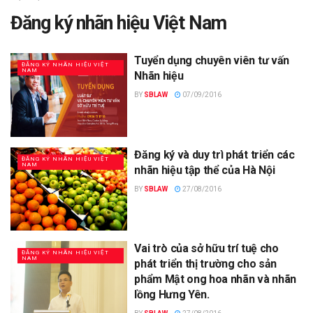
Đăng ký nhãn hiệu Việt Nam
Tuyển dụng chuyên viên tư vấn
ĐĂNG KÝ NHÃN HIỆU VIỆT
NAM
Nhãn hiệu
BY
SBLAW
07/09/2016
Đăng ký và duy trì phát triển các
ĐĂNG KÝ NHÃN HIỆU VIỆT
NAM
nhãn hiệu tập thể của Hà Nội
BY
SBLAW
27/08/2016
Vai trò của sở hữu trí tuệ cho
ĐĂNG KÝ NHÃN HIỆU VIỆT
NAM
phát triển thị trường cho sản
phẩm Mật ong hoa nhãn và nhãn
lồng Hưng Yên.